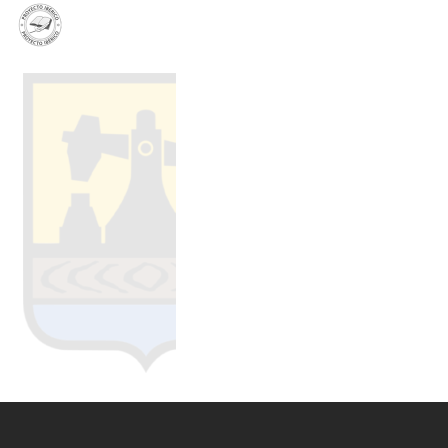
PL
EN
ES