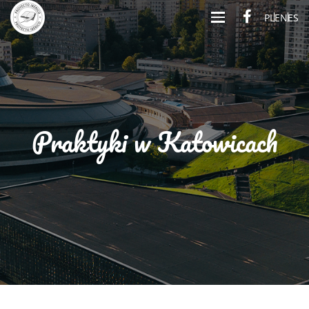
PL
EN
ES
Praktyki w Katowicach