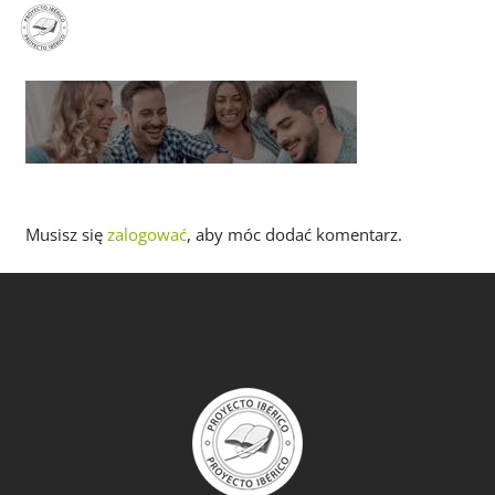
PL
EN
ES
Musisz się
zalogować
, aby móc dodać komentarz.