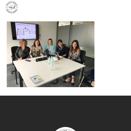
PL
EN
ES