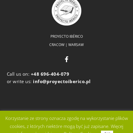
PROYECTO IBÉRICO
CRACOW | WARSAW
Call us on:
+48 696-404-079
or write us:
info@proyectoiberico.pl
Korzystanie ze strony oznacza zgodę na wykorzystanie plików
cookies, z których niektóre mogą być już zapisane. Więcej
IMPLEMENTED BY: