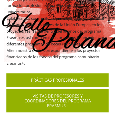
formación profesional y para los estudiantes
universitarios.
Colaboramos con institutos y otras entidades del sector
de formación de los países de la Unión Europea en los
proyectos realizados dentro del alcance del programa
Erasmus+, así como en otros proyectos financiados por
diferentes programas de becas regionales.
Miren nuestra oferta correspondiente a los proyectos
financiados de los fondos del programa comunitario
Erasmus+:
PRÁCTICAS PROFESIONALES
VISITAS DE PROFESORES Y
COORDINADORES DEL PROGRAMA
ERASMUS+