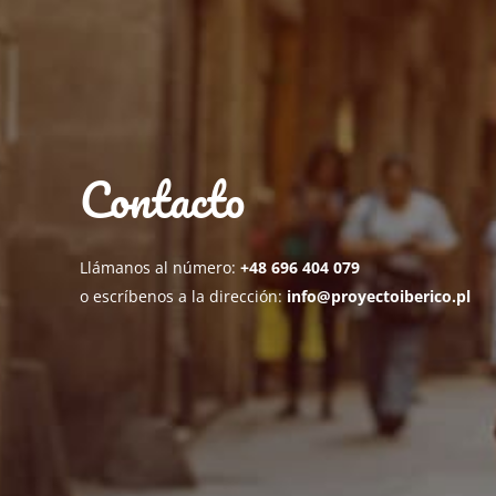
Contacto
Llámanos al número:
+48 696 404 079
o escríbenos a la dirección:
info@proyectoiberico.pl